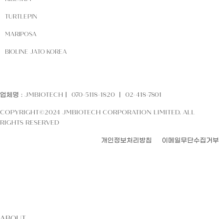
TURTLEPIN
MARIPOSA
BIOLINE JATO KOREA
업체명 : JMBIOTECHㅣ 070-5118-1820 ㅣ 02-418-7801
COPYRIGHT©2024 JMBIOTECH CORPORATION LIMITED. ALL
RIGHTS RESERVED
개인정보처리방침
이메일무단수집거부
ABOUT